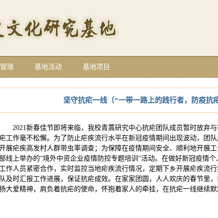
管理
基地活动
基地项目
坚守抗疟一线（“一带一路上的践行者，防疫抗
2021新春佳节即将来临，我校青蒿研究中心抗疟团队成员暂时放弃
疟工作毫不松懈。为了防止疟疾流行水平在新冠疫情期间出现波动，团队
开展疟疾高发村人群带虫率调查；为保障在疫情期间安全、顺利地开展工
部线上举办的“境外中资企业疫情防控专题培训”活动。在做好新冠疫情
工作人员紧密合作，实时监控当地疟疾流行情况，定期下乡开展疟疾流行
队及时汇报工作进展，保证抗疟成效。在家家团圆，人人欢庆的春节里，
扬大爱精神，肩负着抗疟的使命，怀抱着家人的牵挂，在抗疟一线继续默