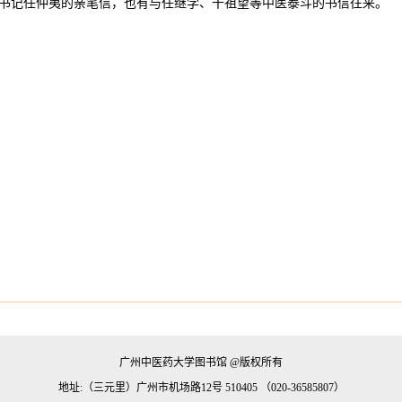
书记任仲夷的亲笔信，也有与任继学、干祖望等中医泰斗的书信往来。
广州中医药大学图书馆 @版权所有
地址:（三元里）广州市机场路12号 510405 （020-36585807）