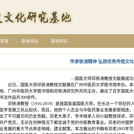
管理
基地活动
基地项目
传承铁涛精神 弘扬优秀传统文化
—国医大师邓铁涛教授文献展成功
近日，国医大师邓铁涛教授文献展在广州中医药大学图书馆举办。本
地、广州中医药大学图书馆和邓铁涛研究所共同主办，展出了百岁国医大
书法作品共300余件。
邓铁涛教授（1916-2019）是我国首届国医大师，在长达一个世纪
医学发展之风云起伏，而且，他把个人志业与中医药事业发展紧密相连，
出了不可磨灭的历史贡献。邓老大弟子、学术继承人刘小斌教授讲述，邓
共产党员，无论在何种情况下都忠诚于党的中医教育事业。邓老的中国梦
业发展的重大节点奔走呐喊，建言献策。本次展出的书稿有邓老2003年