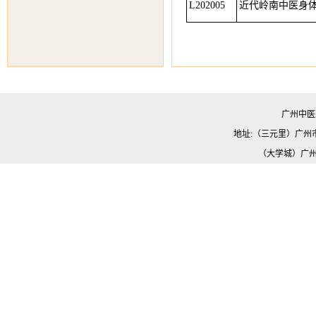
L202005
近代岭南中医身
广州中医
地址:（三元里）广州市机场路
（大学城）广州市