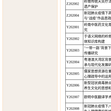
岭南传统天灸疗
Z202002
遗产保护
新冠肺炎疫情下
Z202004
与“战疫”作品思
岭南中医药文化
Y202001
究
于语义网络的岭
Y202002
体知识库构建
“一带一路”背景
Y202003
传播研究
粤港澳大湾区背
Y202004
承与现代化发展
儒家思想资源在
Y202005
心理疏导中的运
新型冠状病毒肺
Y202006
养生文化的思想
Y202007
欧明中医翻译学
新冠肺炎疫情下
Y202008