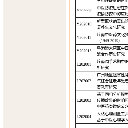
生心理健康的影
中医防疫思想在
Y202009
疫情防控中的应
新型冠状病毒出
Y202010
复养生文化研究
岭南中医药文化
Y202011
（1949-2019）
粤港澳大湾区中
Y202013
流合作历史研究
岭南围手术期中
L202001
析研究
广州地区阻塞性
L202002
气综合征老年患
普教育研究
基于回归分析模
L202003
传播效果的影响
中医药类微信公
人格心理测量工
L202004
基于中医心理学